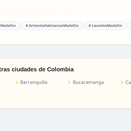
nMedellin
# ArriendoHabitacionMedellin
# LaurelesMedellin
tras ciudades de Colombia
Barranquilla
Bucaramanga
Ca