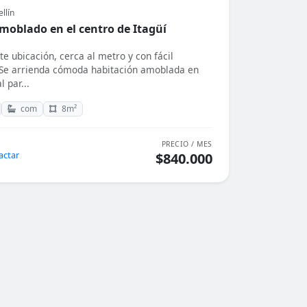
llín
moblado en el centro de Itagüí
e ubicación, cerca al metro y con fácil
Se arrienda cómoda habitación amoblada en
l par...
com
8m²
PRECIO / MES
actar
$840.000