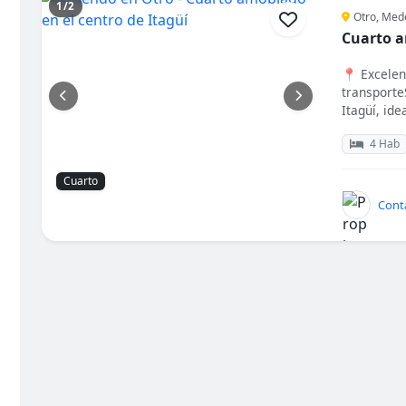
1/2
Otro, Mede
Cuarto a
📍 Excelent
transporte
Itagüí, idea
4 Hab
Cuarto
Barrio
Tipo de alojamiento
Tipo de baño
Mascotas
Cont