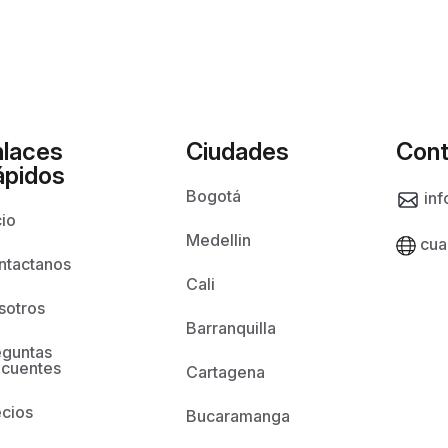
nlaces
Ciudades
Cont
ápidos
Bogotá
inf
cio
Medellin
cua
ntactanos
Cali
sotros
Barranquilla
eguntas
ecuentes
Cartagena
ecios
Bucaramanga