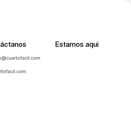
áctanos
Estamos aqui
o@cuartofacil.com
rtofacil.com