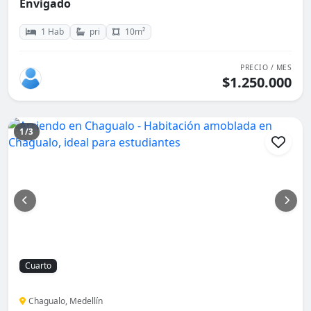
Envigado
1 Hab
pri
10m²
PRECIO / MES
$1.250.000
1/3
Cuarto
Chagualo, Medellín