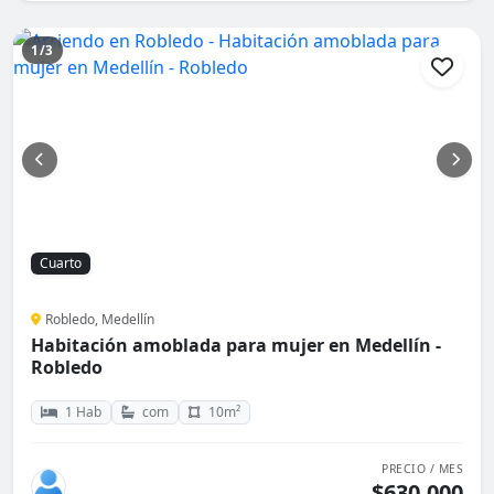
1/3
Cuarto
Robledo, Medellín
Habitación amoblada para mujer en Medellín -
Robledo
1 Hab
com
10m²
PRECIO / MES
$630.000