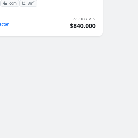
com
8m²
PRECIO / MES
actar
$840.000