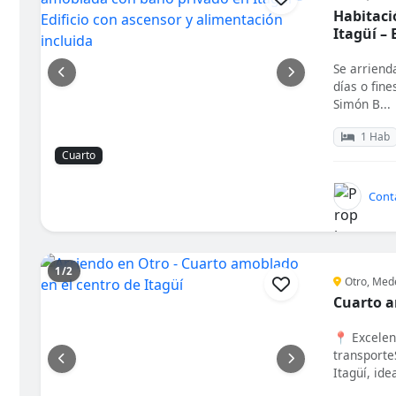
Habitaci
Itagüí – 
incluida
Se arriend
días o fin
Simón B...
1 Hab
Cuarto
Barrio
Tipo de alojamiento
Tipo de baño
Mascotas
Cont
1/2
Otro, Mede
Cuarto a
📍 Excelent
transporte
Itagüí, idea