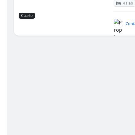
4 Hab
Cuarto
Cont