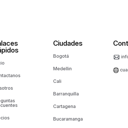
nlaces
Ciudades
Cont
ápidos
Bogotá
inf
cio
Medellin
cua
ntactanos
Cali
sotros
Barranquilla
eguntas
ecuentes
Cartagena
ecios
Bucaramanga