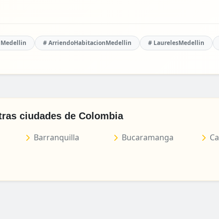
nMedellin
# ArriendoHabitacionMedellin
# LaurelesMedellin
tras ciudades de Colombia
Barranquilla
Bucaramanga
Ca