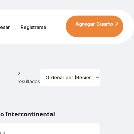
Agregar Cuarto
resar
Registrarse
2
resultados
co Intercontinental
llín