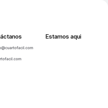
áctanos
Estamos aqui
o@cuartofacil.com
rtofacil.com