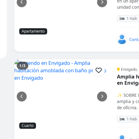
en un apar
unidad con 
1 Hab
Apartamento
Cont
1/3
Envigado, 
Amplia h
en Envig
✨ SOBRE L
amplia y c
de oficina. 
1 Hab
Cuarto