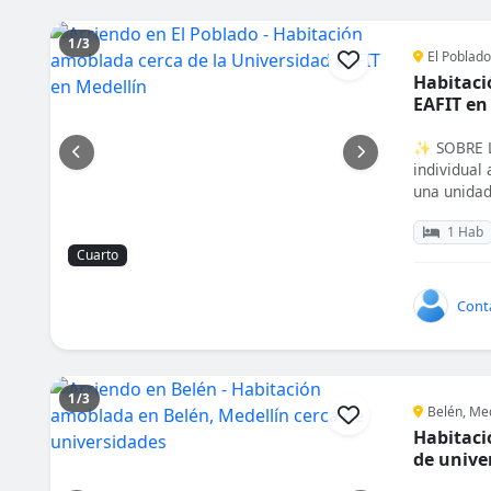
1/3
El Poblado
Habitaci
EAFIT en
✨ SOBRE L
individual
una unidad 
1 Hab
Cuarto
Cont
1/3
Belén, Med
Habitaci
de unive