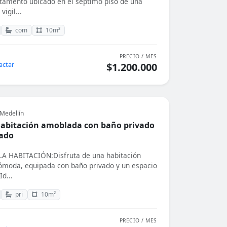
tamento ubicado en el séptimo piso de una
vigil...
com
10m²
PRECIO / MES
actar
$1.200.000
Medellín
abitación amoblada con baño privado
ado
A HABITACIÓN:Disfruta de una habitación
ómoda, equipada con baño privado y un espacio
Id...
pri
10m²
PRECIO / MES