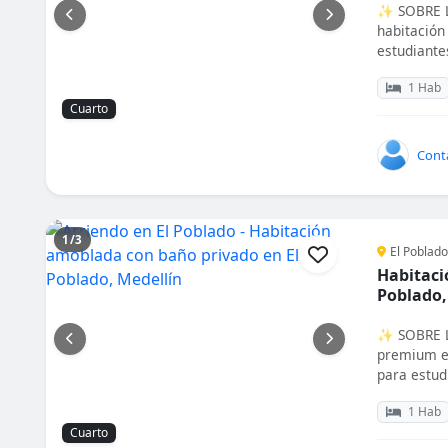
✨ SOBRE L
habitación
estudiantes
1 Hab
Cuarto
Cont
1/3
El Poblado
Habitaci
Poblado,
✨ SOBRE L
premium en
para estudi
1 Hab
Cuarto