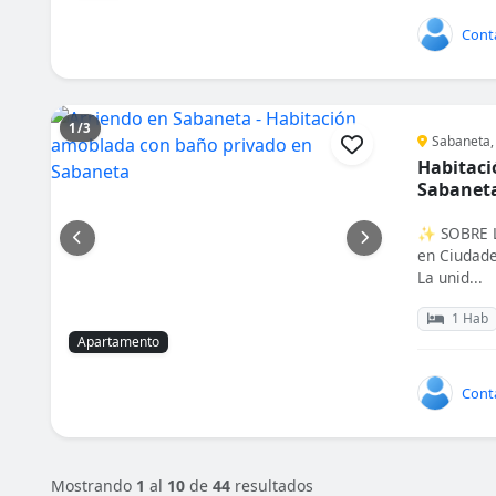
Cont
1/3
Sabaneta,
Habitaci
Sabanet
✨ SOBRE L
en Ciudade
La unid...
1 Hab
Apartamento
Cont
Mostrando
1
al
10
de
44
resultados