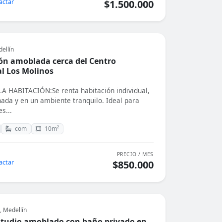
actar
$1.500.000
ellín
ón amoblada cerca del Centro
l Los Molinos
 HABITACIÓN:Se renta habitación individual,
nada y en un ambiente tranquilo. Ideal para
s...
com
10m²
PRECIO / MES
actar
$850.000
, Medellín
tudio amoblado con baño privado en