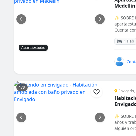
Medellín
✨ SOBRE E
apartaestu
Cuenta con
1 Hab
Apartaestudio
Cont
1/3
Envigado, 
Habitaci
Envigad
✨ SOBRE L
años y tra
alguien org