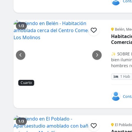
Cont
1/3
Belén, Med
Habitaci
Comercia
✨ SOBRE LA
bien ilumi
hombres re
1 Hab
Cuarto
Cont
1/3
El Poblado
Apartaes