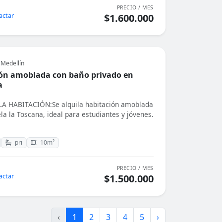
PRECIO / MES
actar
$1.600.000
 Medellín
ón amoblada con baño privado en
a
A HABITACIÓN:Se alquila habitación amoblada
la la Toscana, ideal para estudiantes y jóvenes.
pri
10m²
PRECIO / MES
actar
$1.500.000
‹
1
2
3
4
5
›