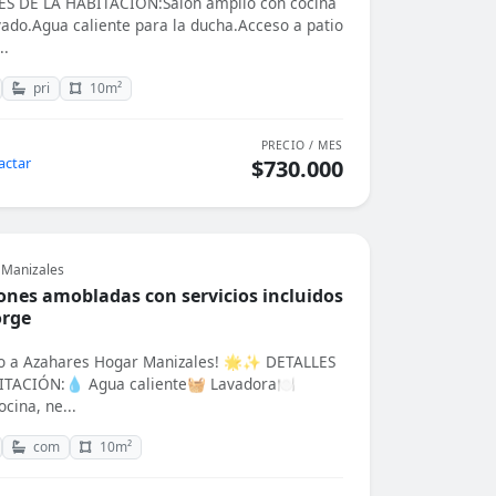
S DE LA HABITACIÓN:Salón amplio con cocina
vado.Agua caliente para la ducha.Acceso a patio
..
pri
10m²
PRECIO / MES
actar
$730.000
 Manizales
ones amobladas con servicios incluidos
orge
do a Azahares Hogar Manizales! 🌟✨ DETALLES
ITACIÓN:💧 Agua caliente🧺 Lavadora🍽️
cina, ne...
com
10m²