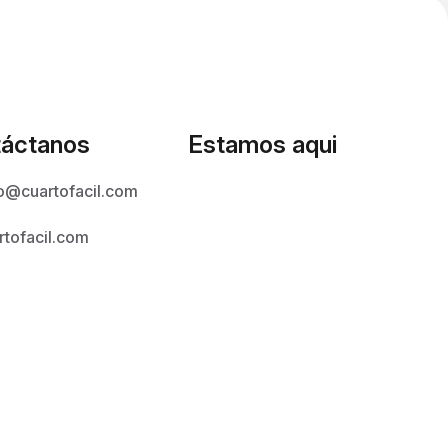
áctanos
Estamos aqui
o@cuartofacil.com
rtofacil.com