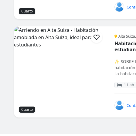
Cont
Cuarto
Alta Suiza
Habitaci
estudian
✨ SOBRE L
habitación
La habitaci
1 Hab
Cont
Cuarto