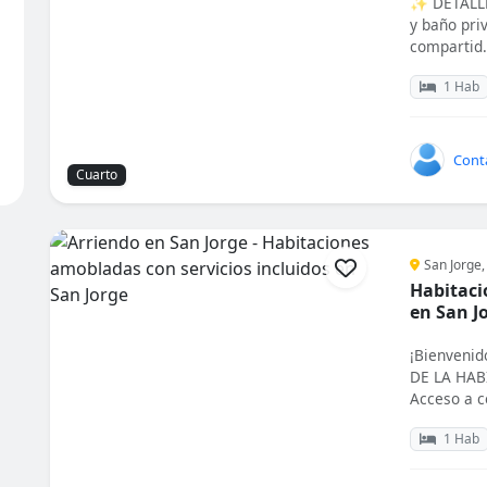
✨ DETALLE
y baño pri
compartid.
1 Hab
Cont
Cuarto
San Jorge,
Habitaci
en San J
¡Bienveni
DE LA HAB
Acceso a co
1 Hab