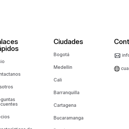
nlaces
Ciudades
Cont
ápidos
Bogotá
inf
cio
Medellin
cua
ntactanos
Cali
sotros
Barranquilla
eguntas
ecuentes
Cartagena
ecios
Bucaramanga