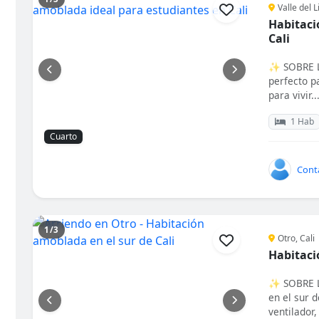
Valle del Li
Habitaci
Cali
✨ SOBRE L
perfecto p
para vivir...
1 Hab
Cuarto
Cont
1/3
Otro, Cali
Habitaci
✨ SOBRE L
en el sur 
ventilador, 