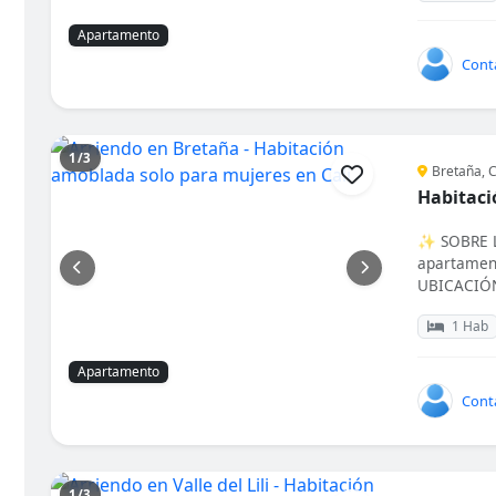
Apartamento
Cont
1/3
Bretaña, C
Habitaci
✨ SOBRE L
apartament
UBICACIÓN
1 Hab
Apartamento
Cont
1/3