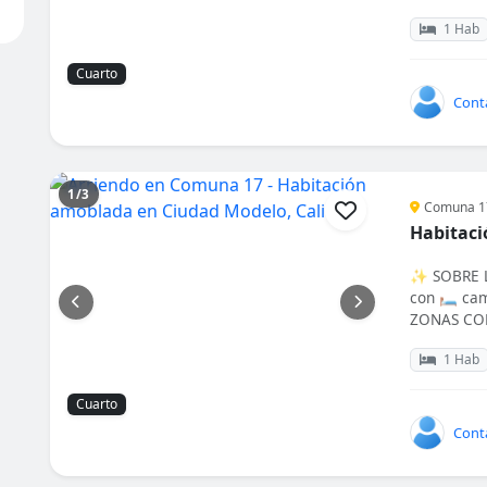
1 Hab
Cuarto
Cont
1/3
Comuna 17
Habitaci
✨ SOBRE L
con 🛏️ cam
ZONAS COM
1 Hab
Cuarto
Cont