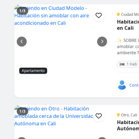
1/3
Ciudad Mo
Habitaci
en Cali
✨ SOBRE LA
amoblar co
ambiente f
1 Hab
Apartamento
Cont
1/3
Otro, Cali
Habitaci
Autónom