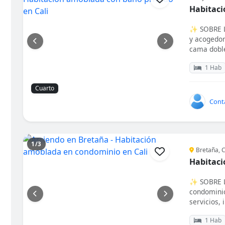
Habitaci
✨ SOBRE L
y acogedor
cama doble 
1 Hab
Cuarto
Barrio
Tipo de alojamiento
Cont
Tipo de baño
Mascotas
1/3
Bretaña, C
Habitaci
✨ SOBRE L
condominio
servicios, i
1 Hab