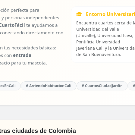
pción perfecta para
Entorno Universitar
es y personas independientes
Encuentra cuartos cerca de l
CuartoFácil
te ayudamos a
Universidad del Valle
 conectando directamente con
(Univalle), Universidad Icesi,
Pontificia Universidad
on tus necesidades básicas:
Javeriana Cali y la Universid
de San Buenaventura.
es con
entrada
spacio para tu mascota.
nesEnCali
# ArriendoHabitacionCali
# CuartosCiudadJardin
#
tras ciudades de Colombia