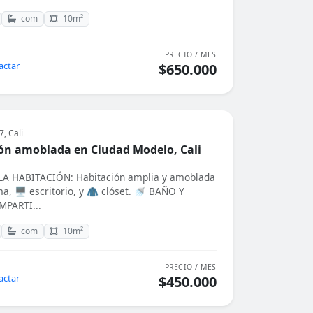
com
10m²
PRECIO / MES
actar
$650.000
, Cali
ón amoblada en Ciudad Modelo, Cali
A HABITACIÓN: Habitación amplia y amoblada
a, 🖥️ escritorio, y 🧥 clóset. 🚿 BAÑO Y
PARTI...
com
10m²
PRECIO / MES
actar
$450.000