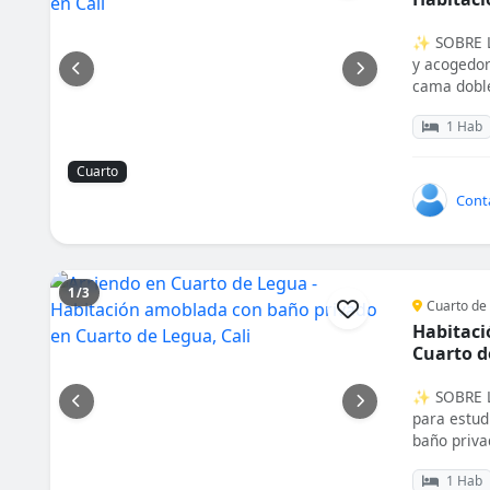
✨ SOBRE L
y acogedor
cama doble 
1 Hab
Cuarto
Cont
1/3
Cuarto de 
Habitaci
Cuarto d
✨ SOBRE L
para estud
baño privad
1 Hab