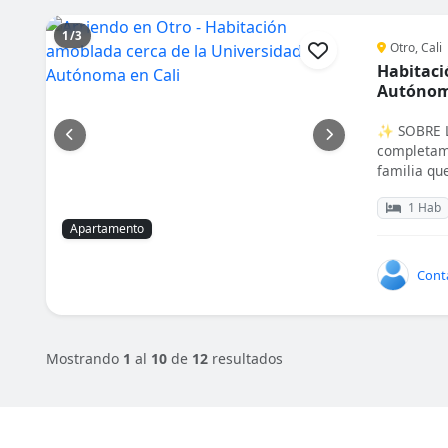
1/3
Otro, Cali
Habitaci
Autónom
✨ SOBRE L
completame
familia que
1 Hab
Apartamento
Cont
Mostrando
1
al
10
de
12
resultados