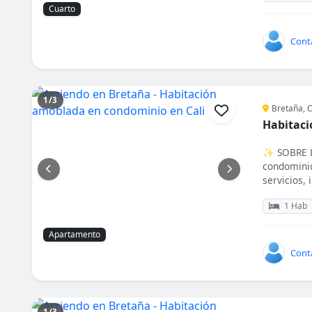
Cuarto
Cont
1/3
Bretaña, C
Habitaci
✨ SOBRE L
condominio
servicios, i
1 Hab
Apartamento
Cont
1/3