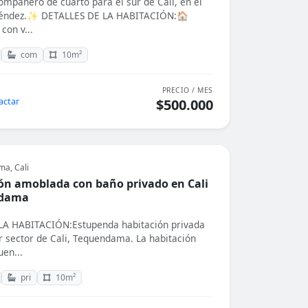
ompañero de cuarto para el sur de Cali, en el
léndez.✨ DETALLES DE LA HABITACIÓN:🏠
con v...
com
10m²
PRECIO / MES
actar
$500.000
a, Cali
ón amoblada con baño privado en Cali
ndama
A HABITACIÓN:Estupenda habitación privada
r sector de Cali, Tequendama. La habitación
uen...
pri
10m²