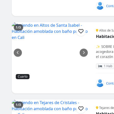
Cont
1/3
Altos de S
Habitaci
✨ SOBRE L
acogedora 
el corazón 
1 Hab
Cuarto
Cont
1/3
Tejares de 
Habitaci