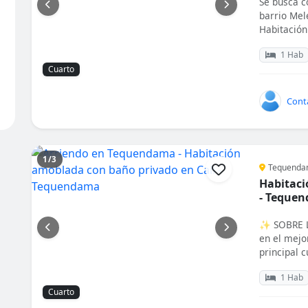
Se busca c
barrio Me
Habitación 
1 Hab
Cuarto
Cont
1/3
Tequendam
Habitaci
- Teque
✨ SOBRE L
en el mejo
principal c
1 Hab
Cuarto