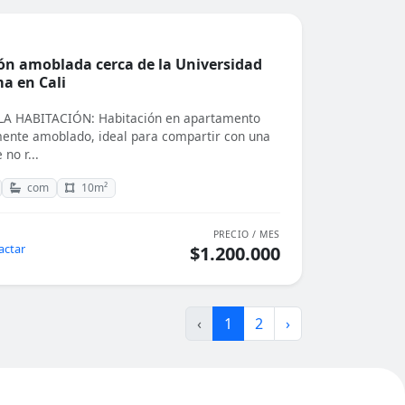
ón amoblada cerca de la Universidad
a en Cali
A HABITACIÓN: Habitación en apartamento
nte amoblado, ideal para compartir con una
 no r...
com
10m²
PRECIO / MES
actar
$1.200.000
‹
1
2
›