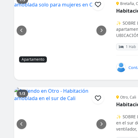
Bretaña, C
Habitaci
✨ SOBRE L
apartament
UBICACIÓN
1 Hab
Apartamento
Cont
1/3
Otro, Cali
Habitaci
✨ SOBRE L
en el sur 
ventilador, 