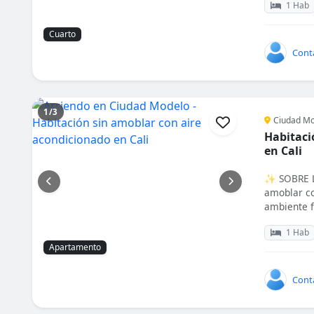
1 Hab
Cuarto
Cont
1/3
Ciudad Mo
Habitaci
en Cali
✨ SOBRE LA
amoblar co
ambiente f
1 Hab
Apartamento
Cont