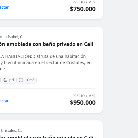
PRECIO / MES
actar
$750.000
anta Isabel, Cali
ón amoblada con baño privado en Cali
A HABITACIÓN:Disfruta de una habitación
y bien iluminada en el sector de Cristales, en
de...
pri
10m²
PRECIO / MES
actar
$950.000
Cristales, Cali
ón amoblada con baño privado en Cali