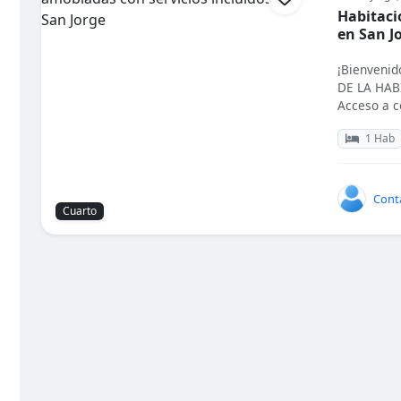
Habitaci
en San J
¡Bienveni
DE LA HAB
Acceso a co
1 Hab
Barrio
Tipo de alojamiento
Tipo de baño
Mascotas
Cont
Cuarto