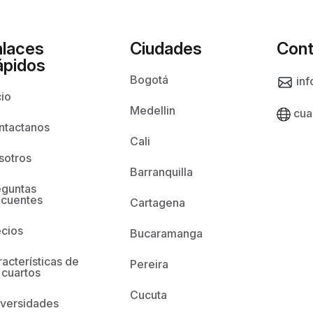
nlaces
Ciudades
Cont
ápidos
Bogotá
inf
cio
Medellin
cua
ntactanos
Cali
sotros
Barranquilla
eguntas
ecuentes
Cartagena
ecios
Bucaramanga
acterísticas de
Pereira
 cuartos
Cucuta
iversidades