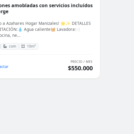
ones amobladas con servicios incluidos
orge
do a Azahares Hogar Manizales! 🌟✨ DETALLES
ITACIÓN:💧 Agua caliente🧺 Lavadora🍽️
cina, ne...
com
10m²
PRECIO / MES
actar
$550.000