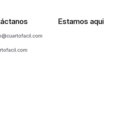
áctanos
Estamos aqui
o@cuartofacil.com
rtofacil.com