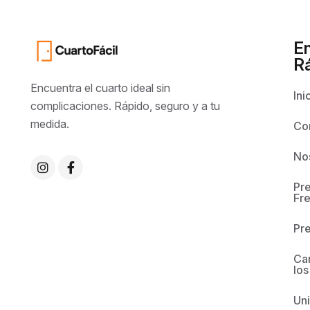
E
R
Encuentra el cuarto ideal sin
Ini
complicaciones. Rápido, seguro y a tu
medida.
Co
No
Pr
Fr
Pr
Car
los
Un