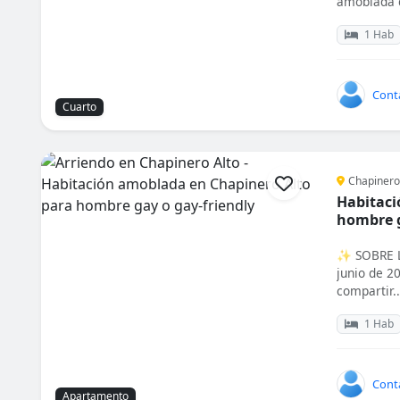
amoblada d
1 Hab
Cont
Cuarto
Chapinero
Habitaci
hombre g
✨ SOBRE LA
junio de 2
compartir..
1 Hab
Cont
Apartamento