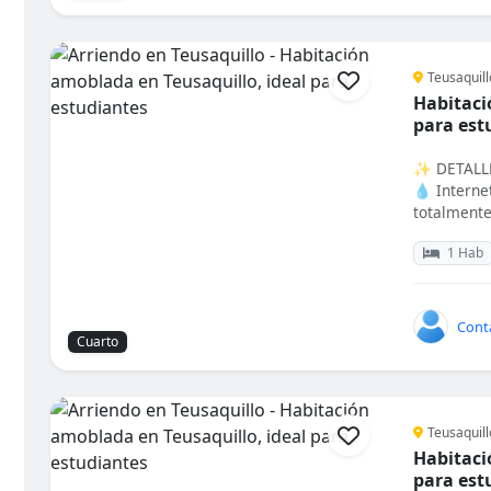
Teusaquill
Habitaci
para est
✨ DETALLE
💧 Interne
totalmente 
1 Hab
Cont
Cuarto
Teusaquill
Habitaci
para est