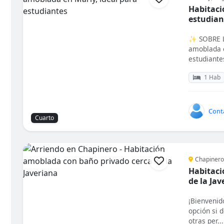
Habitaci
estudian
✨ SOBRE L
amoblada e
estudiantes
1 Hab
Barrio
Tipo de alojamiento
Tipo de baño
Mascotas
Cont
Cuarto
Chapinero
Habitaci
de la Jav
¡Bienvenid
opción si 
otras per...