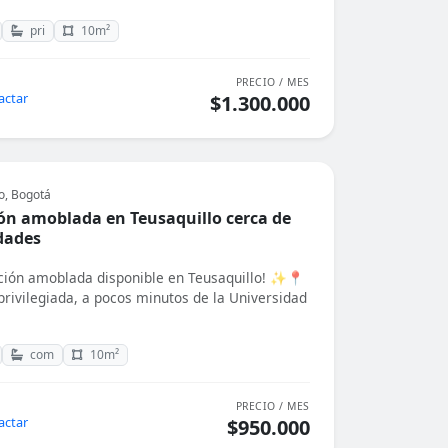
pri
10m²
PRECIO / MES
actar
$1.300.000
o, Bogotá
ón amoblada en Teusaquillo cerca de
dades
ión amoblada disponible en Teusaquillo! ✨📍
privilegiada, a pocos minutos de la Universidad
com
10m²
PRECIO / MES
actar
$950.000