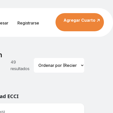
Agregar Cuarto
resar
Registrarse
n
49
resultados
dad ECCI
gotá