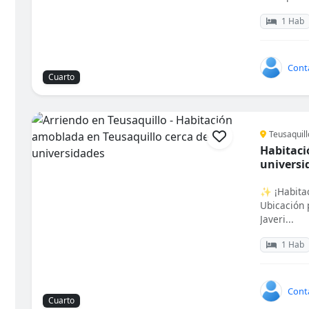
1 Hab
Cont
Cuarto
Teusaquill
Habitaci
universi
✨ ¡Habitac
Ubicación 
Javeri...
1 Hab
Cont
Cuarto