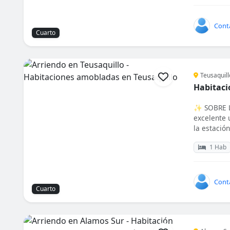
Cont
Cuarto
Teusaquill
Habitaci
✨ SOBRE L
excelente 
la estación.
1 Hab
Cont
Cuarto