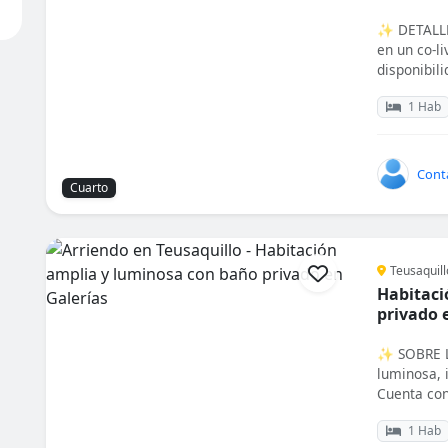
✨ DETALLE
en un co-l
disponibili
1 Hab
Cont
Cuarto
Teusaquill
Habitaci
privado 
✨ SOBRE L
luminosa, 
Cuenta con
1 Hab