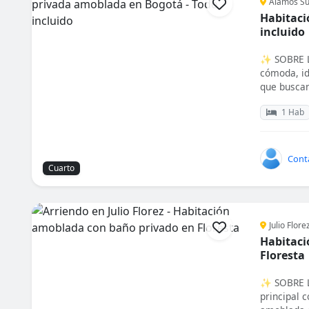
Alamos Su
Habitaci
incluido
✨ SOBRE L
cómoda, id
que buscan
1 Hab
Cont
Cuarto
Julio Flore
Habitaci
Floresta
✨ SOBRE L
principal 