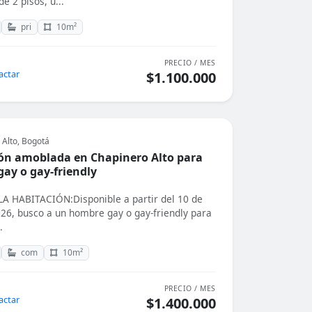
e 2 pisos, u...
pri
10m²
PRECIO / MES
actar
$1.100.000
 Alto, Bogotá
ón amoblada en Chapinero Alto para
ay o gay-friendly
 HABITACIÓN:Disponible a partir del 10 de
026, busco a un hombre gay o gay-friendly para
.
com
10m²
PRECIO / MES
actar
$1.400.000