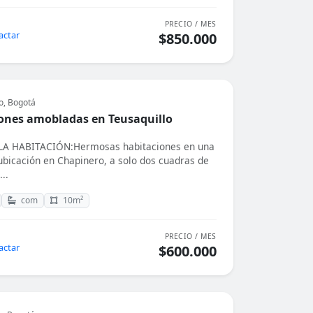
PRECIO / MES
actar
$850.000
o, Bogotá
ones amobladas en Teusaquillo
A HABITACIÓN:Hermosas habitaciones en una
ubicación en Chapinero, a solo dos cuadras de
..
com
10m²
PRECIO / MES
actar
$600.000