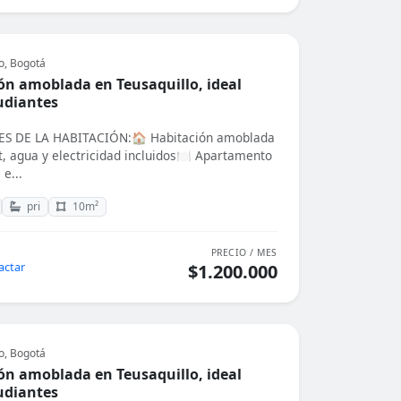
o, Bogotá
ón amoblada en Teusaquillo, ideal
udiantes
S DE LA HABITACIÓN:🏠 Habitación amoblada
t, agua y electricidad incluidos🍽️ Apartamento
e...
pri
10m²
PRECIO / MES
actar
$1.200.000
o, Bogotá
ón amoblada en Teusaquillo, ideal
udiantes