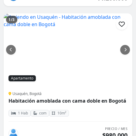
1/3
Apartamento
Usaquén, Bogotá
Habitación amoblada con cama doble en Bogotá
1 Hab
com
10m²
PRECIO / MES
$980.000