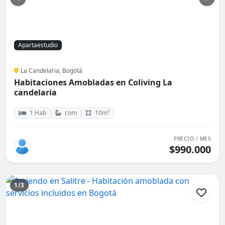
Apartaestudio
La Candelaria, Bogotá
Habitaciones Amobladas en Coliving La
candelaria
1 Hab
com
10m²
PRECIO / MES
$990.000
1/3