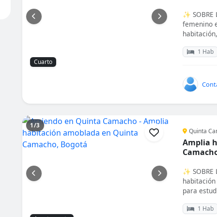
✨ SOBRE L
femenino e
habitación,
1 Hab
Cuarto
Cont
1/3
Quinta Ca
Amplia h
Camacho
✨ SOBRE L
habitación
para estudi
1 Hab