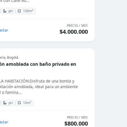
9 con Calle 60...
pri
100m²
PRECIO / MES
actar
$4.000.000
aria, Bogotá
ón amoblada con baño privado en
A HABITACIÓN:Disfruta de una bonita y
itación amoblada, ideal para un ambiente
 o familia...
pri
10m²
PRECIO / MES
actar
$800.000