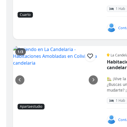
1 Hab
Cuarto
Cont
1/3
La Candel
Habitaci
candelar
🏡 ¡Vive la
¿Buscas un
mudarte? ¡E
1 Hab
Apartaestudio
Cont