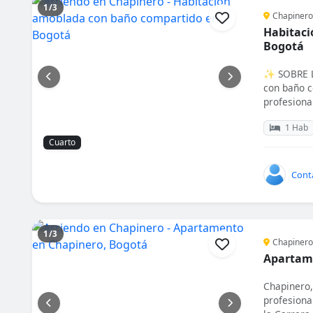
1/3
Chapinero
Habitaci
Bogotá
✨ SOBRE L
con baño c
profesional
1 Hab
Cuarto
Cont
1/3
Chapinero
Apartam
Chapinero,
profesion