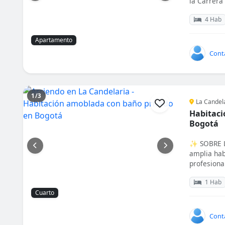
la Carrera 
4 Hab
Apartamento
Cont
1/3
La Candel
Habitaci
Bogotá
✨ SOBRE L
amplia hab
profesional
1 Hab
Cuarto
Cont