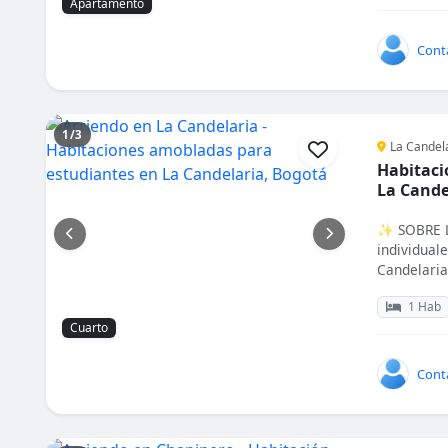
Apartamento
Cont
1/3
La Candel
Habitaci
La Cande
✨ SOBRE L
individuale
Candelaria,
1 Hab
Cuarto
Cont