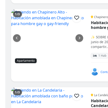
1/3
Chapinero
Habitaci
hombre g
✨ SOBRE LA
junio de 2
compartir..
1 Hab
Apartamento
Cont
1/3
La Candel
Habitaci
Candelar