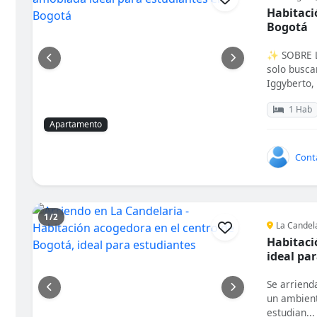
Habitaci
Bogotá
✨ SOBRE L
solo busca
Iggyberto, 
1 Hab
Apartamento
Barrio
Tipo de alojamiento
Tipo de baño
Mascotas
Cont
1/2
La Candel
Habitaci
ideal pa
Se arriend
un ambient
estudian...