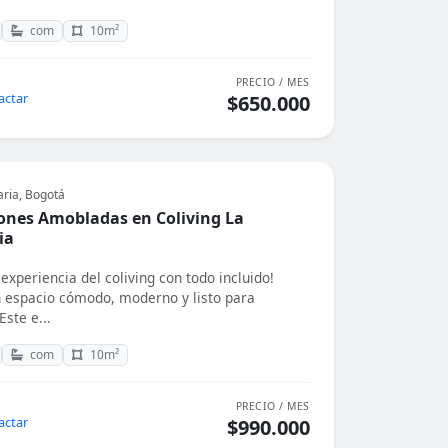
com
10m²
PRECIO / MES
actar
$650.000
aria, Bogotá
ones Amobladas en Coliving La
ia
 experiencia del coliving con todo incluido!
 espacio cómodo, moderno y listo para
ste e...
com
10m²
PRECIO / MES
actar
$990.000