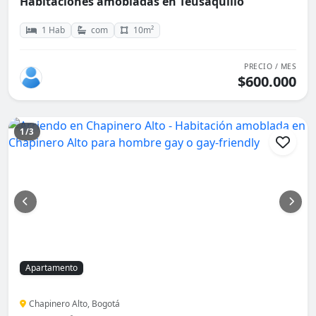
Habitaciones amobladas en Teusaquillo
1 Hab
com
10m²
PRECIO / MES
$600.000
1/3
Apartamento
Chapinero Alto, Bogotá