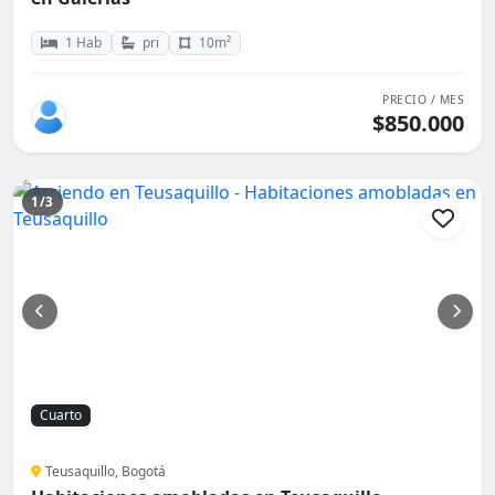
1 Hab
pri
10m²
PRECIO / MES
$850.000
1/3
Cuarto
Teusaquillo, Bogotá