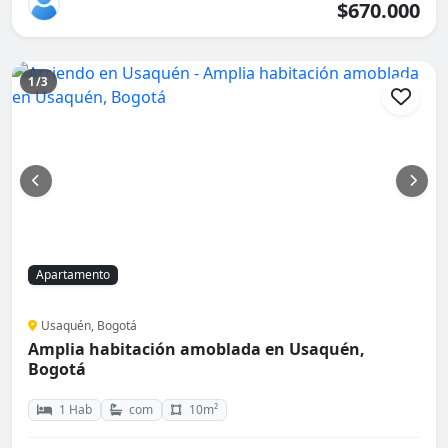
$670.000
1/3
Apartamento
Usaquén, Bogotá
Amplia habitación amoblada en Usaquén,
Bogotá
1 Hab
com
10m²