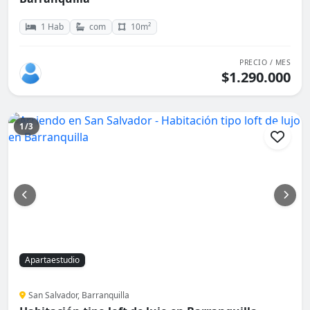
1 Hab
com
10m²
PRECIO / MES
$1.290.000
1/3
Apartaestudio
San Salvador, Barranquilla